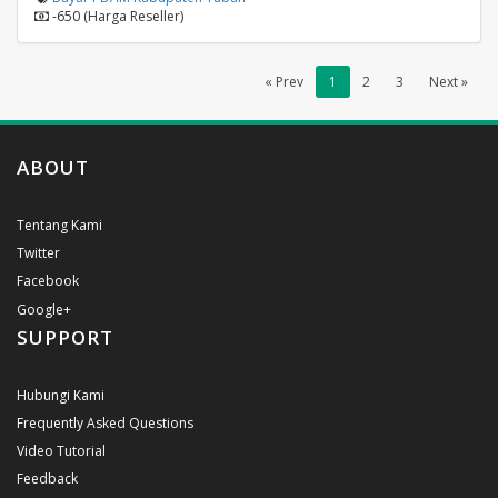
-650 (Harga Reseller)
« Prev
1
2
3
Next »
ABOUT
Tentang Kami
Twitter
Facebook
Google+
SUPPORT
Hubungi Kami
Frequently Asked Questions
Video Tutorial
Feedback