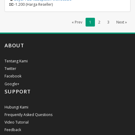
-1.200 (Harga Reseller)
« Prev
1
2
3
Next »
ABOUT
Tentang Kami
Twitter
Facebook
Google+
SUPPORT
Hubungi Kami
Frequently Asked Questions
Video Tutorial
Feedback