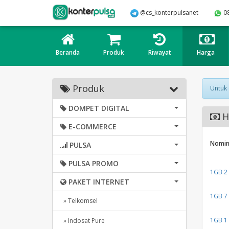
@cs_konterpulsanet
0
Beranda
Produk
Riwayat
Harga
Produk
Untuk
DOMPET DIGITAL
Ha
E-COMMERCE
Nomin
PULSA
PULSA PROMO
1GB 2 
PAKET INTERNET
1GB 7 
» Telkomsel
1GB 1 
» Indosat Pure