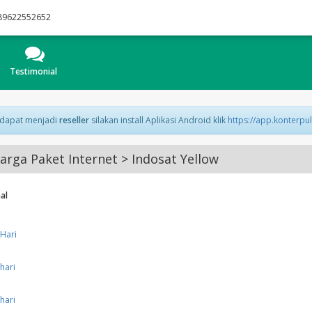
89622552652
Testimonial
 dapat menjadi
reseller
silakan install Aplikasi Android klik
https://app.konterpu
rga Paket Internet > Indosat Yellow
al
Hari
hari
hari