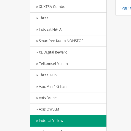
» XL XTRA Combo
1GB 15
» Three
» Indosat HiFi Air
» Smartfren Kuota NONSTOP
» XL Digital Reward
» Telkomsel Malam
» Three AON
» Axis Mini 1-3 hari
» Axis Bronet
» Axis OWSEM
» Indosat Yellow