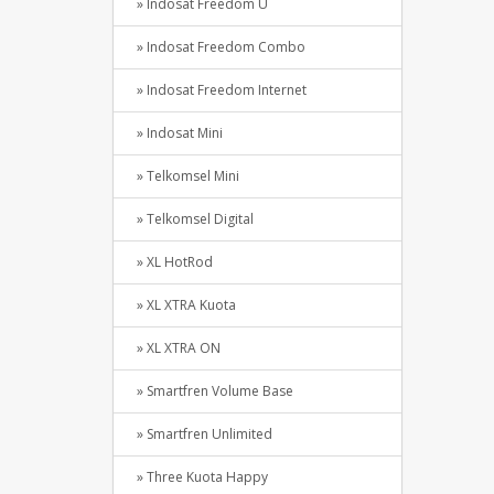
» Indosat Freedom U
» Indosat Freedom Combo
» Indosat Freedom Internet
» Indosat Mini
» Telkomsel Mini
» Telkomsel Digital
» XL HotRod
» XL XTRA Kuota
» XL XTRA ON
» Smartfren Volume Base
» Smartfren Unlimited
» Three Kuota Happy