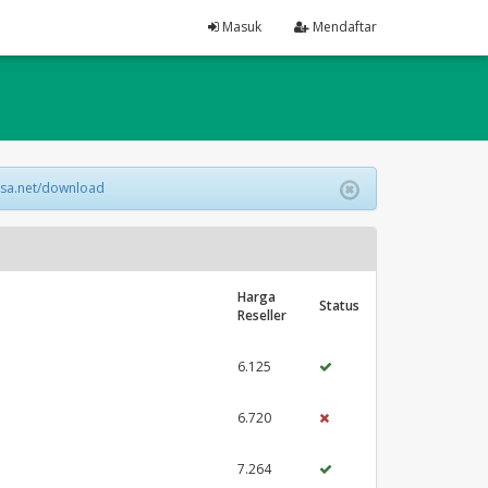
Masuk
Mendaftar
lsa.net/download
Harga
Status
Reseller
6.125
6.720
7.264