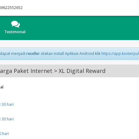
89622552652
Testimonial
 dapat menjadi
reseller
silakan install Aplikasi Android klik
https://app.konterpu
rga Paket Internet > XL Digital Reward
al
30 hari
30 hari
 hari