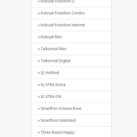
» Indosat Freedom U
» Indosat Freedom Combo
» Indosat Freedom Internet
» Indosat Mini
» Telkomsel Mini
» Telkomsel Digital
» XL HotRod
» XL XTRA Kuota
» XL XTRA ON
» Smartfren Volume Base
» Smartfren Unlimited
» Three Kuota Happy