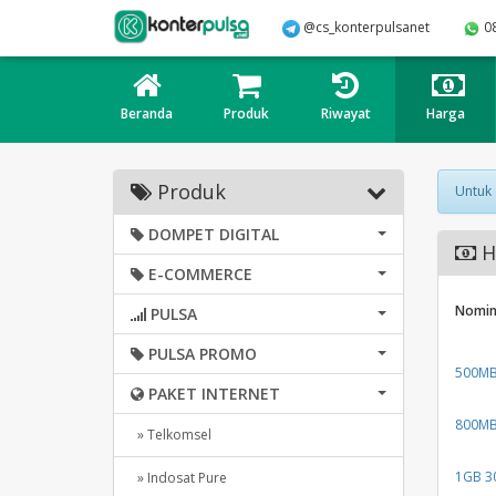
@cs_konterpulsanet
0
Beranda
Produk
Riwayat
Harga
Produk
Untuk
DOMPET DIGITAL
Ha
E-COMMERCE
Nomin
PULSA
PULSA PROMO
500MB 
PAKET INTERNET
800MB 
» Telkomsel
1GB 30
» Indosat Pure