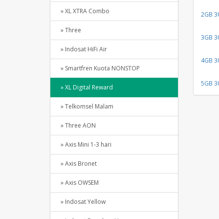
» XL XTRA Combo
2GB 30
» Three
3GB 30
» Indosat HiFi Air
4GB 30
» Smartfren Kuota NONSTOP
5GB 30
» XL Digital Reward
» Telkomsel Malam
» Three AON
» Axis Mini 1-3 hari
» Axis Bronet
» Axis OWSEM
» Indosat Yellow