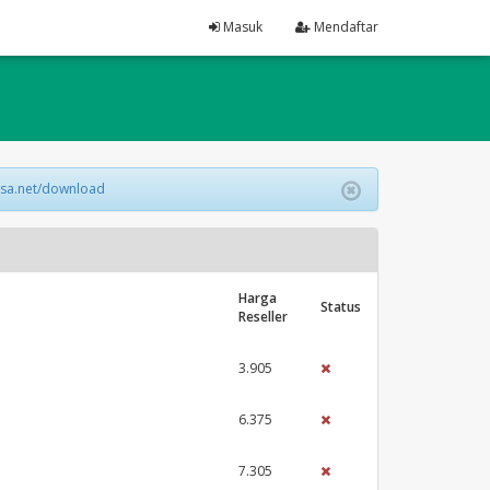
Masuk
Mendaftar
lsa.net/download
Harga
Status
Reseller
3.905
6.375
7.305