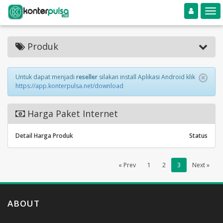
Toggle navigation
Toggle
Produk
Untuk dapat menjadi
reseller
silakan install Aplikasi Android klik
https://app.konterpulsa.net/download
Harga Paket Internet
Detail Harga Produk
Status
« Prev
1
2
3
Next »
ABOUT