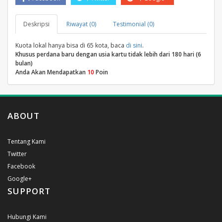
Deskripsi
Riwayat (0)
Testimonial (0)
Kuota lokal hanya bisa di 65 kota, baca
di sini
.
Khusus perdana baru dengan usia kartu tidak lebih dari 180 hari (6
bulan)
Anda Akan Mendapatkan
10
Poin
ABOUT
Tentang Kami
Twitter
Facebook
Google+
SUPPORT
Hubungi Kami