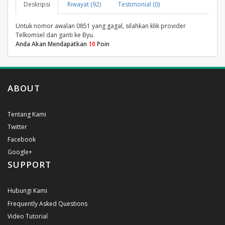
Deskripsi
Riwayat (92)
Testimonial (0)
Untuk nomor awalan 0851 yang gagal, silahkan klik provider
Telkomsel dan ganti ke Byu.
Anda Akan Mendapatkan
10
Poin
ABOUT
Tentang Kami
Twitter
Facebook
Google+
SUPPORT
Hubungi Kami
Frequently Asked Questions
Video Tutorial