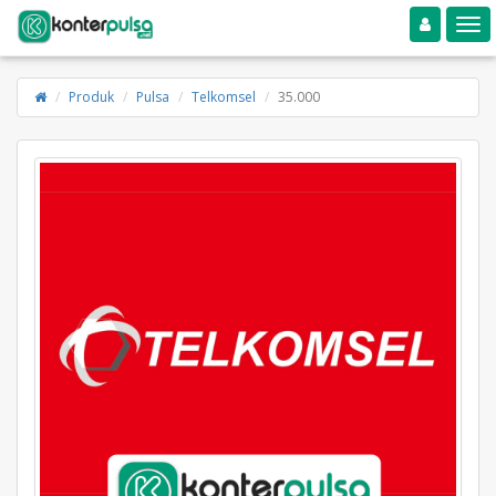
Toggle navigation
Toggle
Produk
Pulsa
Telkomsel
35.000