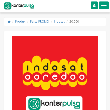
Toggle navigation
Toggle
Produk
Pulsa PROMO
Indosat
20.000