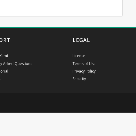
ORT
LEGAL
Kami
License
ly Asked Questions
Terms of Use
orial
Privacy Policy
k
Security