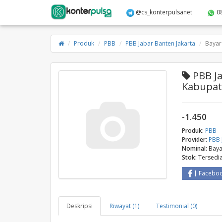
@cs_konterpulsanet
0
Produk
PBB
PBB Jabar Banten Jakarta
Bayar
PBB Ja
Kabupa
-1.450
Produk:
PBB
Provider:
PBB 
Nominal:
Baya
Stok:
Tersedi
Facebo
Deskripsi
Riwayat (1)
Testimonial (0)