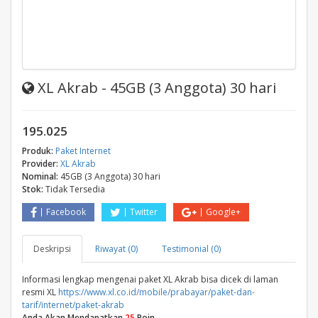
XL Akrab - 45GB (3 Anggota) 30 hari
195.025
Produk:
Paket Internet
Provider:
XL Akrab
Nominal:
45GB (3 Anggota) 30 hari
Stok:
Tidak Tersedia
Facebook
Twitter
Google+
Deskripsi
Riwayat (0)
Testimonial (0)
Informasi lengkap mengenai paket XL Akrab bisa dicek di laman
resmi XL
https://www.xl.co.id/mobile/prabayar/paket-dan-
tarif/internet/paket-akrab
Anda Akan Mendapatkan
25
Poin