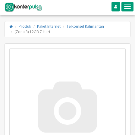
Toggle navigation
Toggle
Produk
Paket Internet
Telkomsel Kalimantan
(Zona 3) 12GB 7 Hari