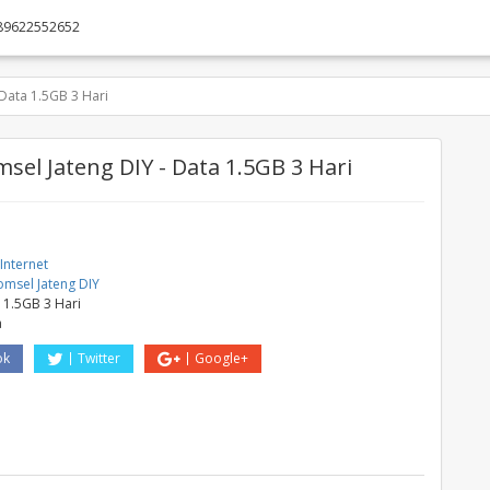
89622552652
Data 1.5GB 3 Hari
sel Jateng DIY - Data 1.5GB 3 Hari
Internet
omsel Jateng DIY
 1.5GB 3 Hari
a
ok
Twitter
Google+