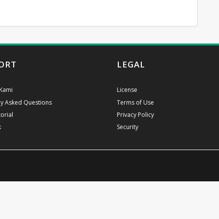
ORT
LEGAL
Kami
License
ly Asked Questions
Terms of Use
orial
Privacy Policy
k
Security