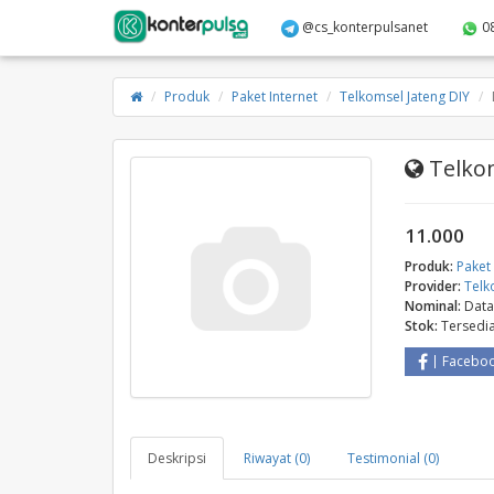
@cs_konterpulsanet
0
Produk
Paket Internet
Telkomsel Jateng DIY
Telkom
11.000
Produk:
Paket 
Provider:
Telk
Nominal:
Data
Stok:
Tersedi
Facebo
Deskripsi
Riwayat (0)
Testimonial (0)