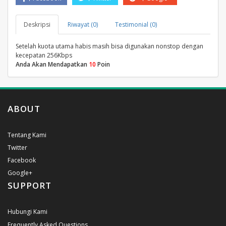
Deskripsi
Riwayat (0)
Testimonial (0)
Setelah kuota utama habis masih bisa digunakan nonstop dengan
kecepatan 256Kbps
Anda Akan Mendapatkan
10
Poin
ABOUT
Tentang Kami
Twitter
Facebook
Google+
SUPPORT
Hubungi Kami
Frequently Asked Questions