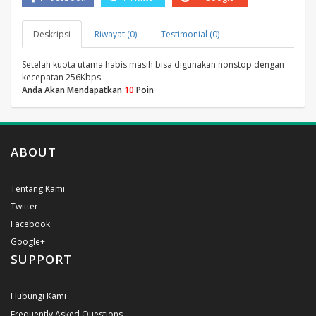
Deskripsi
Riwayat (0)
Testimonial (0)
Setelah kuota utama habis masih bisa digunakan nonstop dengan
kecepatan 256Kbps
Anda Akan Mendapatkan
10
Poin
ABOUT
Tentang Kami
Twitter
Facebook
Google+
SUPPORT
Hubungi Kami
Frequently Asked Questions