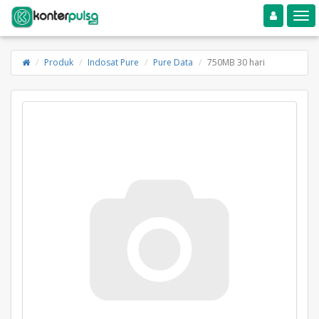
Toggle navigation
Toggle
Produk
Indosat Pure
Pure Data
750MB 30 hari