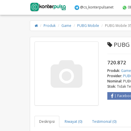
@cs_konterpulsanet
0
Produk
Game
PUBG Mobile
PUBG Mobile 3
PUBG 
720.872
Produk:
Gam
Provider:
PUB
Nominal:
PUBG
Stok:
Tidak T
Facebo
Deskripsi
Riwayat (0)
Testimonial (0)