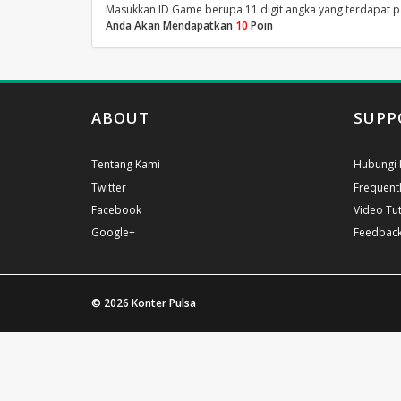
Masukkan ID Game berupa 11 digit angka yang terdapat 
Anda Akan Mendapatkan
10
Poin
ABOUT
SUPP
Tentang Kami
Hubungi 
Twitter
Frequent
Facebook
Video Tut
Google+
Feedbac
© 2026
Konter Pulsa