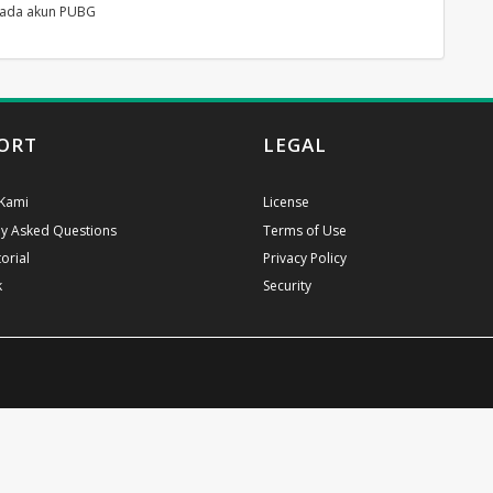
pada akun PUBG
ORT
LEGAL
Kami
License
ly Asked Questions
Terms of Use
orial
Privacy Policy
k
Security