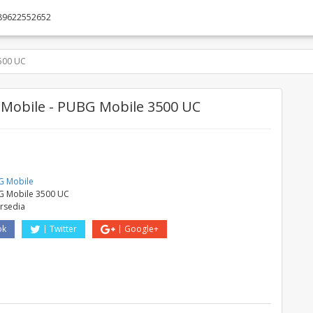
89622552652
500 UC
Mobile - PUBG Mobile 3500 UC
e
G Mobile
 Mobile 3500 UC
ersedia
ok
Twitter
Google+