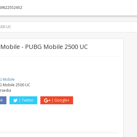
89622552652
500 UC
Mobile - PUBG Mobile 2500 UC
e
G Mobile
 Mobile 2500 UC
ersedia
ok
Twitter
Google+