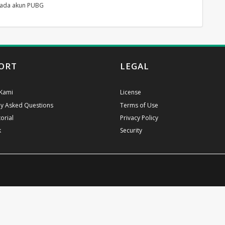
pada akun PUBG
ORT
LEGAL
Kami
License
ly Asked Questions
Terms of Use
orial
Privacy Policy
k
Security