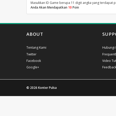
Masukkan ID Game berupa 11 digit angka yang terdapat 
Anda Akan Mendapatkan
10
Poin
ABOUT
SUPP
Tentang Kami
Hubungi 
Twitter
Frequent
Facebook
Video Tut
Google+
Feedbac
© 2026
Konter Pulsa