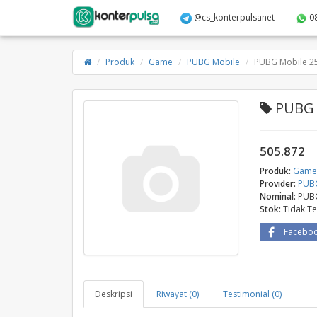
@cs_konterpulsanet
0
Produk
Game
PUBG Mobile
PUBG Mobile 2
PUBG 
505.872
Produk:
Gam
Provider:
PUB
Nominal:
PUBG
Stok:
Tidak T
Facebo
Deskripsi
Riwayat (0)
Testimonial (0)