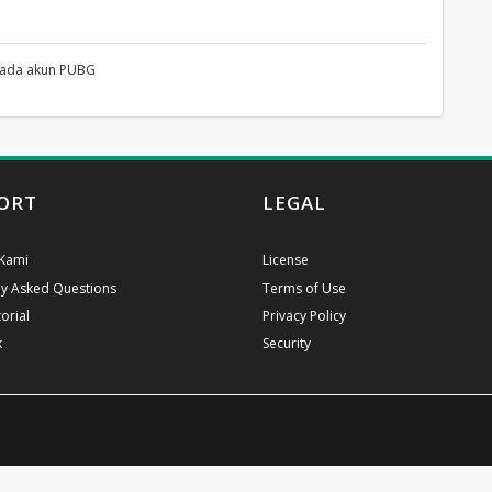
pada akun PUBG
ORT
LEGAL
Kami
License
ly Asked Questions
Terms of Use
orial
Privacy Policy
k
Security