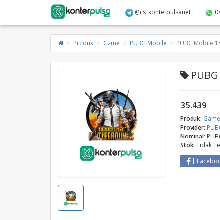
@cs_konterpulsanet
0
Produk
Game
PUBG Mobile
PUBG Mobile 1
PUBG 
35.439
Produk:
Gam
Provider:
PUB
Nominal:
PUBG
Stok:
Tidak T
Facebo