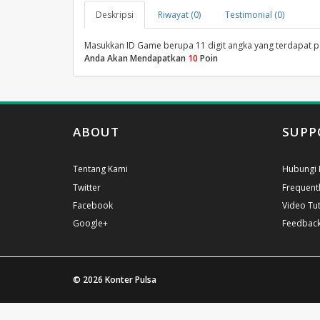
Deskripsi
Riwayat (0)
Testimonial (0)
Masukkan ID Game berupa 11 digit angka yang terdapat 
Anda Akan Mendapatkan
10
Poin
ABOUT
SUPP
Tentang Kami
Hubungi 
Twitter
Frequent
Facebook
Video Tut
Google+
Feedbac
© 2026
Konter Pulsa