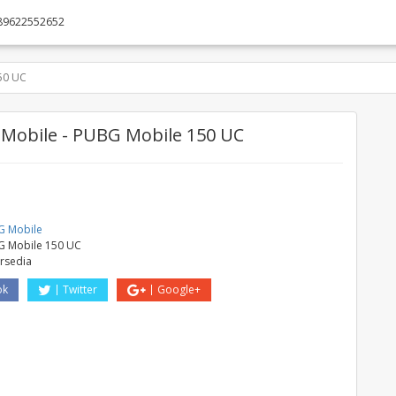
89622552652
50 UC
Mobile - PUBG Mobile 150 UC
e
G Mobile
 Mobile 150 UC
ersedia
ok
Twitter
Google+