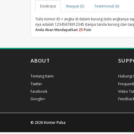
Deskripsi
Riwayat (5)
Testimonial (0)
Tulis nomor ID + angka di dalam kurung (tulis angkanya sa
nya adalah 12345678912345 (tanpa tanda kurung dan tanp
Anda Akan Mendapatkan
25
Poin
ABOUT
SUPP
Tentang Kami
Hubungi 
Twitter
Frequent
Facebook
Video Tut
Google+
Feedbac
© 2026
Konter Pulsa