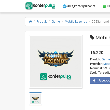
@cs_konterpulsanet
0
Produk
Game
Mobile Legends
59 Diamond
Mobile
16.220
Produk:
Gam
Provider:
Mobi
Nominal:
59 
Stok:
Tersedi
Facebo