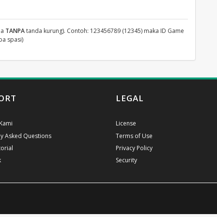
ja
TANPA
tanda kurung). Contoh: 123456789 (12345) maka ID Game
a spasi)
ORT
LEGAL
Kami
License
ly Asked Questions
Terms of Use
orial
Privacy Policy
k
Security