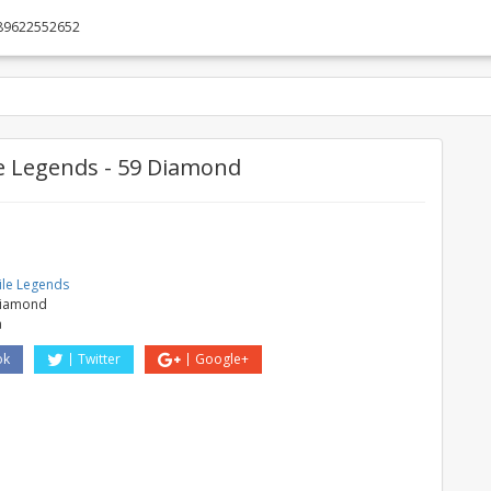
89622552652
 Legends - 59 Diamond
e
le Legends
Diamond
a
ok
Twitter
Google+