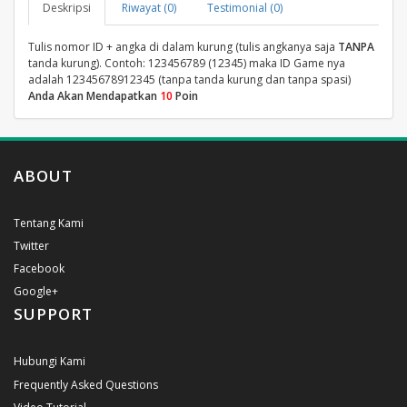
Deskripsi
Riwayat (0)
Testimonial (0)
Tulis nomor ID + angka di dalam kurung (tulis angkanya saja
TANPA
tanda kurung). Contoh: 123456789 (12345) maka ID Game nya
adalah 12345678912345 (tanpa tanda kurung dan tanpa spasi)
Anda Akan Mendapatkan
10
Poin
ABOUT
Tentang Kami
Twitter
Facebook
Google+
SUPPORT
Hubungi Kami
Frequently Asked Questions