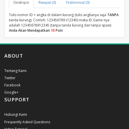
Deskripsi
Riwayat (0)
Testimonial (0)
Tulis nomor ID + angka di dalam kurung (tulis angkanya saja
TANPA
tanda kurung). Contoh: 123456789 (12345) maka ID Game nya
adalah 12345678912345 (tanpa tanda kurung dan tanpa spasi)
Anda Akan Mendapatkan
10
Poin
ABOUT
Tentang Kami
Twitter
Facebook
Google+
SUPPORT
Hubungi Kami
Frequently Asked Questions