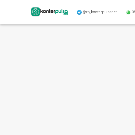
@cs_konterpulsanet
0